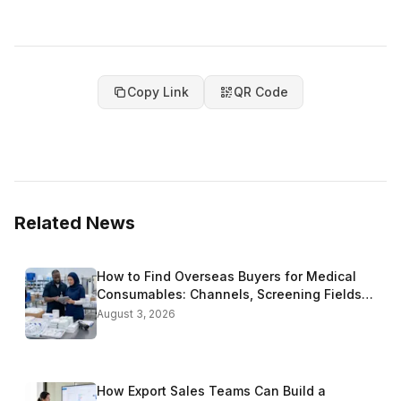
Copy Link
QR Code
Related News
How to Find Overseas Buyers for Medical
Consumables: Channels, Screening Fields
and Templates
August 3, 2026
How Export Sales Teams Can Build a