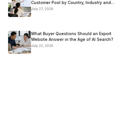
Customer Pool by Country, Industry and
Buyer Role
July 27, 2026
What Buyer Questions Should an Export
Website Answer in the Age of AI Search?
July 22, 2026