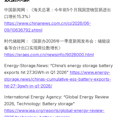
中国新闻网：《海关总署：今年前5个月我国货物贸易进出
口增长15.3%》
https://www.chinanews.com.cn/cj/2026/06-
09/10636792.shtml
时代储能网：《国新办2026年一季度新闻发布会：储能设
备等合计出口实现两位数增长》
https://eraes.com.cn/newsinfo/9028000.html
Energy-Storage.News: “China’s energy storage battery
exports hit 27.3GWh in Q1 2026”
https://www.energy-
storage.news/chinas-cumulative-ess-battery-exports-
hit-27-3gwh-in-q1-2026/
International Energy Agency: “Global Energy Review
2026, Technology: Battery storage”
https://www.iea.org/reports/global-energy-review-