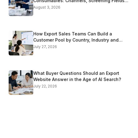
Consumables: Channels, Screening Fields
and Templates
August 3, 2026
How Export Sales Teams Can Build a
Customer Pool by Country, Industry and
Buyer Role
July 27, 2026
What Buyer Questions Should an Export
Website Answer in the Age of AI Search?
July 22, 2026